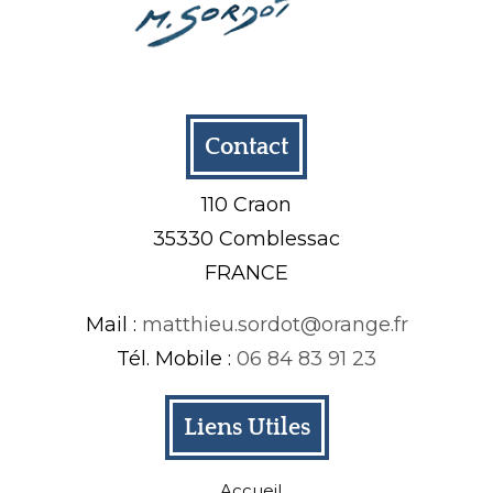
Contact
110 Craon
35330 Comblessac
FRANCE
Mail :
matthieu.sordot@orange.fr
Tél. Mobile :
06 84 83 91 23
Liens Utiles
Accueil