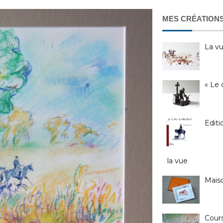
MES CRÉATIONS
La v
« Le 
Editi
la vue
Mais
Cour