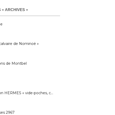
 « ARCHIVES »
ue
calvaire de Nominoë »
ons de Montbel
on HERMES « vide-poches, c…
ses 2967