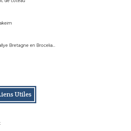
nc de coteau
Hakeim
llye Bretagne en Brocelia…
Liens Utiles
t