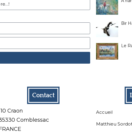
A fla
Bir 
Le Ra
Contact
110 Craon
Accueil
35330 Comblessac
Matthieu Sordo
FRANCE